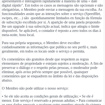
apresentarem e interagirem rapidamente à maneira de uma « date
digital rápido". Em todos os casos as mensagens são opcionais e não
obrigatórias, o Membro pode enviar a mensagem da sua escolha. As
funcionalidades assim que as interações sobre o serviço (Speedflirt,
swipes, etc…) são quotidianamente limitados en função da fórmula
de subscrição escolhida por si. A aparição de uma janela propondo-
lhe um upgrade à sua subscrição actual, indica que atingiu o limite
disponível. Se aplicável, o contador é reposto a zero todos os dias à
meia-noite, hora local.
Para sua própria segurança, o Membro deve escolher
cuidadosamente as informações que publica no seu perfil e, mais
geralmente, em todos os locais onde o serviço o permita.
Os comentários são gratuitos desde que respeitem as regras
elementares de propriedade e estejam sujeitos a moderação. A fim de
preservar o diálogo e o respeito pelas pessoas, o moderador pode
eliminar, após aviso prévio sempre que possível, quaisquer
comentários que se enquadrem no âmbito da lei e das disposições
abaixo.
O Membro não pode utilizar o nosso serviço:
• Se ele não aceita as condições gerais de utilização; • Se ele é
menor. Este serviço é reservado a pessoas adultas; • Para comunicar
os seus dados pessoais a qualquer outro membro através do sistema