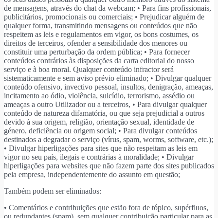
de mensagens, através do chat da webcam; • Para fins profissionais,
publicitários, promocionais ou comerciais; • Prejudicar alguém de
qualquer forma, transmitindo mensagens ou conteúdos que não
respeitem as leis e regulamentos em vigor, os bons costumes, os
direitos de terceiros, ofender a sensibilidade dos menores ou
constituir uma perturbação da ordem pública; • Para fornecer
conteúdos contrários às disposições da carta editorial do nosso
serviço e à boa moral. Qualquer conteúdo infractor será
sistematicamente e sem aviso prévio eliminado; • Divulgar qualquer
conteúdo ofensivo, invectivo pessoal, insultos, denigração, ameaças,
incitamento ao ódio, violência, suicídio, terrorismo, assédio ou
ameaças a outro Utilizador ou a terceiros, • Para divulgar qualquer
conteúdo de natureza difamatória, ou que seja prejudicial a outros
devido à sua origem, religião, orientação sexual, identidade de
género, deficiência ou origem social; • Para divulgar conteúdos
destinados a degradar o serviço (vírus, spam, worms, software, etc.);
• Divulgar hiperligações para sites que não respeitam as leis em
vigor no seu país, ilegais e contrárias à moralidade; • Divulgar
hiperligações para websites que não fazem parte dos sites publicados
pela empresa, independentemente do assunto em questão;
Também podem ser eliminados:
• Comentários e contribuições que estão fora de tópico, supérfluos,
ou redundantes (spam), sem qualquer contribuição particular para as