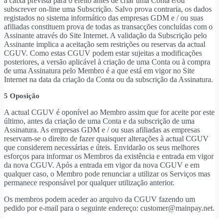
a caixa prevista para o efeito antes de criar uma Conta e/ou
subscrever on-line uma Subscrição. Salvo prova contraria, os dados
registados no sistema informático das empresas GDM e / ou suas
afiliadas constituem prova de todas as transacções concluídas com o
Assinante através do Site Internet. A validação da Subscrição pelo
Assinante implica a aceitação sem restrições ou reservas da actual
CGUV. Como estas CGUV podem estar sujeitas a modificações
posteriores, a versão aplicável à criação de uma Conta ou à compra
de uma Assinatura pelo Membro é a que está em vigor no Site
Internet na data da criação da Conta ou da subscrição da Assinatura.
5 Oposição
A actual CGUV é oponível ao Membro assim que for aceite por este
último, antes da criação de uma Conta e da subscrição de uma
Assinatura. As empresas GDM e / ou suas afiliadas as empresas
reservam-se o direito de fazer quaisquer alterações à actual CGUV
que considerem necessárias e úteis. Envidarão os seus melhores
esforços para informar os Membros da existência e entrada em vigor
da nova CGUV. Após a entrada em vigor da nova CGUV e em
qualquer caso, o Membro pode renunciar a utilizar os Serviços mas
permanece responsável por qualquer utilização anterior.
Os membros podem aceder ao arquivo da CGUV fazendo um
pedido por e-mail para o seguinte endereço: customer@mainpay.net.